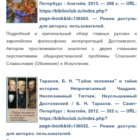
Петербург : Алетейя, 2013. — 288 с. — URL:
https://biblioclub.ru/index.php?
page=book&id=136263. — Режим доступа:
для авториз. пользователей.
Подробный и оригинальный обзор главных русских и
европейских философских интерпретаций Достоевского.
Автором прослеживается аналогия с двумя главными
перспективами общехристианской проблемы Спасения:
Славословие (Обожение) и Искупление.
Тарасов, Б. Н. "Тайна человека" и тайна
истории. Непрочитанный Чаадаев.
Неопознанный Тютчев. Неуслышанный
Достоевский / Б. Н. Тарасов. — Санкт-
Петербург : Алетейя, 2012. — 352 с. — URL:
https://biblioclub.ru/index.php?
page=book&id=136032. — Режим доступа:
для авториз. пользователей.