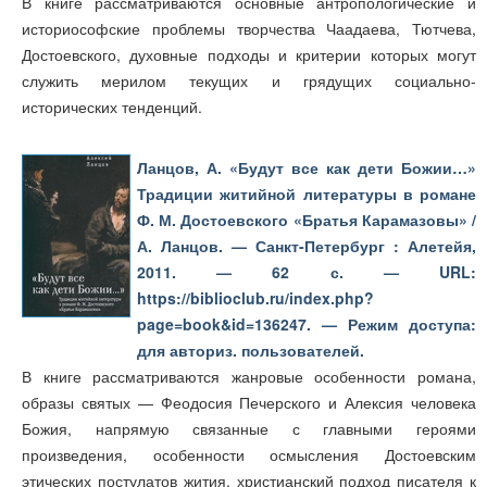
В книге рассматриваются основные антропологические и
историософские проблемы творчества Чаадаева, Тютчева,
Достоевского, духовные подходы и критерии которых могут
служить мерилом текущих и грядущих социально-
исторических тенденций.
Ланцов, А. «Будут все как дети Божии…»
Традиции житийной литературы в романе
Ф. М. Достоевского «Братья Карамазовы» /
А. Ланцов. — Санкт-Петербург : Алетейя,
2011. — 62 с. — URL:
https://biblioclub.ru/index.php?
page=book&id=136247. — Режим доступа:
для авториз. пользователей.
В книге рассматриваются жанровые особенности романа,
образы святых — Феодосия Печерского и Алексия человека
Божия, напрямую связанные с главными героями
произведения, особенности осмысления Достоевским
этических постулатов жития, христианский подход писателя к