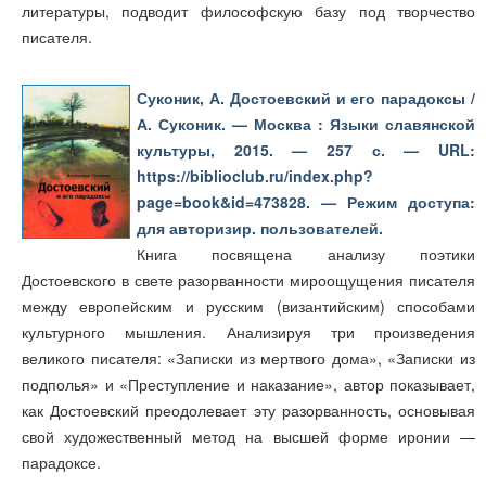
литературы, подводит философскую базу под творчество
писателя.
Суконик, А. Достоевский и его парадоксы /
А. Суконик. — Москва : Языки славянской
культуры, 2015. — 257 с. — URL:
https://biblioclub.ru/index.php?
page=book&id=473828. — Режим доступа:
для авторизир. пользователей.
Книга посвящена анализу поэтики
Достоевского в свете разорванности мироощущения писателя
между европейским и русским (византийским) способами
культурного мышления. Анализируя три произведения
великого писателя: «Записки из мертвого дома», «Записки из
подполья» и «Преступление и наказание», автор показывает,
как Достоевский преодолевает эту разорванность, основывая
свой художественный метод на высшей форме иронии —
парадоксе.