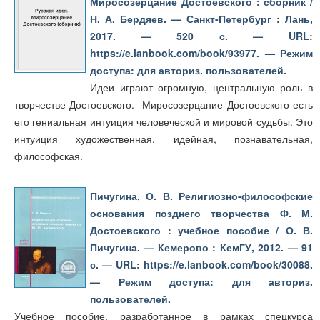
Миросозерцание Достоевского : сборник /
Н. А. Бердяев. — Санкт-Петербург : Лань,
2017. — 520 с. — URL:
https://e.lanbook.com/book/93977. — Режим
доступа: для авториз. пользователей.
Идеи играют огромную, центральную роль в
творчестве Достоевского. Миросозерцание Достоевского есть
его гениальная интуиция человеческой и мировой судьбы. Это
интуиция художественная, идейная, познавательная,
философская.
Пичугина, О. В. Религиозно-философские
основания позднего творчества Ф. М.
Достоевского : учебное пособие / О. В.
Пичугина. — Кемерово : КемГУ, 2012. — 91
с. — URL: https://e.lanbook.com/book/30088.
— Режим доступа: для авториз.
пользователей.
Учебное пособие, разработанное в рамках спецкурса