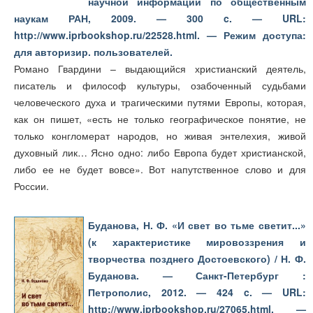
научной информации по общественным
наукам РАН, 2009. — 300 c. — URL:
http://www.iprbookshop.ru/22528.html. — Режим доступа:
для авторизир. пользователей.
Романо Гвардини – выдающийся христианский деятель,
писатель и философ культуры, озабоченный судьбами
человеческого духа и трагическими путями Европы, которая,
как он пишет, «есть не только географическое понятие, не
только конгломерат народов, но живая энтелехия, живой
духовный лик… Ясно одно: либо Европа будет христианской,
либо ее не будет вовсе». Вот напутственное слово и для
России.
Буданова, Н. Ф. «И свет во тьме светит...»
(к характеристике мировоззрения и
творчества позднего Достоевского) / Н. Ф.
Буданова. — Санкт-Петербург :
Петрополис, 2012. — 424 c. — URL:
http://www.iprbookshop.ru/27065.html. —